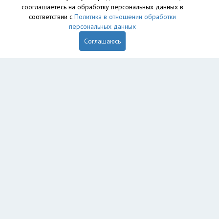
сооглашаетесь на обработку персональных данных в
База данных сайта vyvoz.org является интеллектуальной
соответствии с
Политика в отношении обработки
собственностью ООО «Профит» и охраняется законом.
персональных данных
Соглашаюсь
Главная
Вопрос юристу
Новосибирск
Пользователям
Компании
Вывоз
Утилизация
Пункты приема
Демонтаж
Грузоперевозки
Экосопровождение
Рег. операторы
Промышленный альпинизм