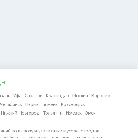
да
азань
Уфа
Саратов
Краснодар
Москва
Воронеж
Челябинск
Пермь
Тюмень
Красноярск
Нижний Новгород
Тольятти
Ижевск
Омск
паний по вывозу и утилизации мусора, отходов,
ранах СНГ с актуальными адресами, телефонами и