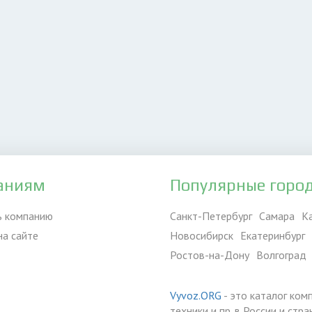
аниям
Популярные горо
ь компанию
Санкт-Петербург
Самара
К
на сайте
Новосибирск
Екатеринбург
Ростов-на-Дону
Волгоград
Vyvoz.ORG
- это каталог ком
техники и пр. в России и ст