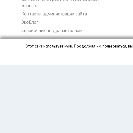
данных
Контакты администрации сайта
ЭкоБлог
Справочник по драгметаллам
Этот сайт использует куки. Продолжая им пользоваться, 
База данных сайта vyvoz.org является интеллектуальной с
Главная
Вопрос юристу
Новосибирск
Пользователям
Компании
Вывоз
Утилизация
Пункты приема
Демонтаж
Грузоперевозки