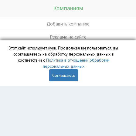
Компаниям
Добавить компанию
Реклама на сайте
Этот сайт использует куки. Продолжая им пользоваться, вы
сооглашаетесь на обработку персональных данных в
База данных сайта vyvoz.org является интеллектуальной
соответствии с
Политика в отношении обработки
собственностью ООО «Профит» и охраняется законом.
персональных данных
Соглашаюсь
Главная
Вопрос юристу
Новосибирск
Пользователям
Компании
Вывоз
Утилизация