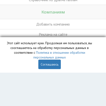
Компаниям
Добавить компанию
Реклама на сайте
Этот сайт использует куки. Продолжая им пользоваться, вы
сооглашаетесь на обработку персональных данных в
База данных сайта vyvoz.org является интеллектуальной
соответствии с
Политика в отношении обработки
собственностью ООО «Профит» и охраняется законом.
персональных данных
Соглашаюсь
Главная
Вопрос юристу
Новосибирск
Пользователям
Компании
Вывоз