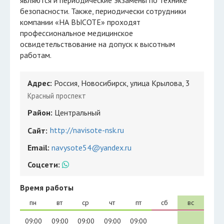
являются и периодические экзамены по технике
безопасности. Также, периодически сотрудники
компании «НА ВЫСОТЕ» проходят
профессиональное медицинское
освидетельствование на допуск к высотным
работам.
Адрес:
Россия, Новосибирск, улица Крылова, 3
Красный проспект
Район:
Центральный
http://navisote-nsk.ru
Сайт:
Email:
navysote54@yandex.ru
Соцсети:
Время работы
пн
вт
ср
чт
пт
сб
вс
09:00
09:00
09:00
09:00
09:00