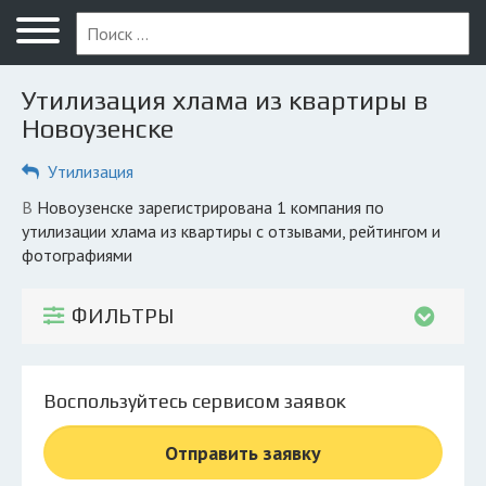
Меню
Главная
Утилизация хлама из квартиры в
Вопрос юристу
Новоузенске
Новоузенск
Утилизация
ПОЛЬЗОВАТЕЛЯМ
в Новоузенске зарегистрирована 1 компания по
утилизации хлама из квартиры с отзывами, рейтингом и
Вывоз
фотографиями
Утилизация
ФИЛЬТРЫ
КОМПАНИЯМ
Личный кабинет
Воспользуйтесь сервисом заявок
© 2026 Все права защищены
Отправить заявку