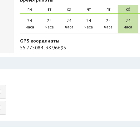
пн
вт
ср
чт
пт
сб
24
24
24
24
24
24
часа
часа
часа
часа
часа
часа
GPS координаты
55.775084, 38.96695