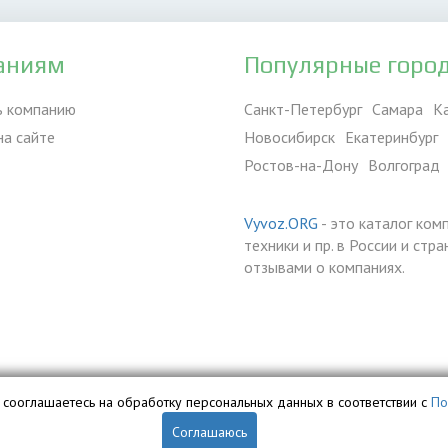
аниям
Популярные горо
ь компанию
Санкт-Петербург
Самара
К
на сайте
Новосибирск
Екатеринбург
Ростов-на-Дону
Волгоград
Vyvoz.ORG
- это каталог ком
техники и пр. в России и ст
отзывами о компаниях.
вы сооглашаетесь на обработку персональных данных в соответствии с
По
Соглашаюсь
обственностью ООО «Профит» и охраняется законом.