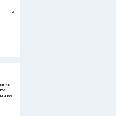
тия мы
кве.
и и юр.