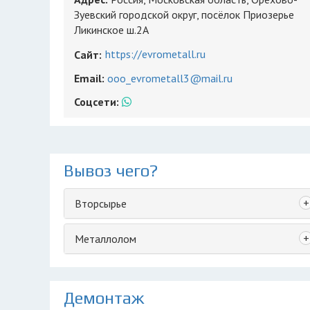
Зуевский городской округ, посёлок Приозерье
Ликинское ш.2А
https://evrometall.ru
Сайт:
Email:
ooo_evrometall3@mail.ru
Соцсети:
Вывоз чего?
+
Вторсырье
+
Металлолом
Демонтаж