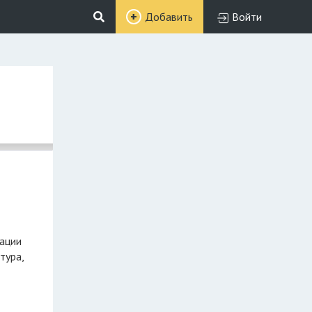
Добавить
Войти
зации
тура,