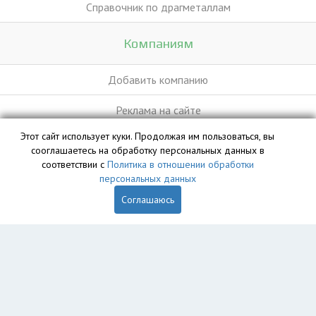
Справочник по драгметаллам
Компаниям
Добавить компанию
Реклама на сайте
Этот сайт использует куки. Продолжая им пользоваться, вы
сооглашаетесь на обработку персональных данных в
База данных сайта vyvoz.org является интеллектуальной
соответствии с
Политика в отношении обработки
собственностью ООО «Профит» и охраняется законом.
персональных данных
Соглашаюсь
Главная
Вопрос юристу
Псков
Пользователям
Компании