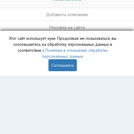
Добавить компанию
Реклама на сайте
Этот сайт использует куки. Продолжая им пользоваться, вы
сооглашаетесь на обработку персональных данных в
База данных сайта vyvoz.org является интеллектуальной
соответствии с
Политика в отношении обработки
собственностью ООО «Профит» и охраняется законом.
персональных данных
Соглашаюсь
Главная
Вопрос юристу
Ростов-на-Дону
Пользователям
Компании
Вывоз
Утилизация
Пункты приема