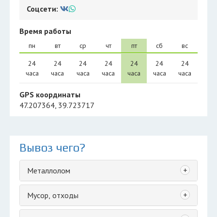
Соцсети:
Время работы
пн
вт
ср
чт
пт
сб
вс
24
24
24
24
24
24
24
часа
часа
часа
часа
часа
часа
часа
GPS координаты
47.207364, 39.723717
Вывоз чего?
+
Металлолом
+
Мусор, отходы