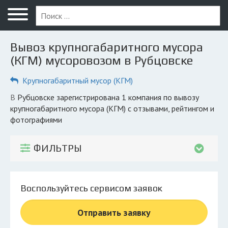
Меню
Главная
Вывоз крупногабаритного мусора
Вопрос юристу
(КГМ) мусоровозом в Рубцовске
Рубцовск
Крупногабаритный мусор (КГМ)
ПОЛЬЗОВАТЕЛЯМ
в Рубцовске зарегистрирована 1 компания по вывозу
крупногабаритного мусора (КГМ) с отзывами, рейтингом и
Компании
фотографиями
Экоблог
ФИЛЬТРЫ
КОМПАНИЯМ
Личный кабинет
Воспользуйтесь сервисом заявок
© 2026 Все права защищены
Отправить заявку