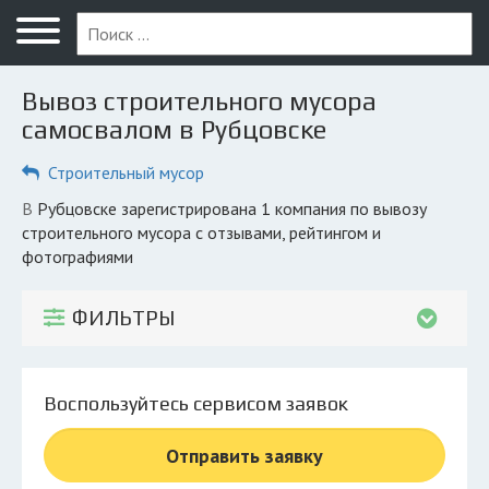
Меню
Главная
Вывоз строительного мусора
Вопрос юристу
самосвалом в Рубцовске
Рубцовск
Строительный мусор
ПОЛЬЗОВАТЕЛЯМ
в Рубцовске зарегистрирована 1 компания по вывозу
строительного мусора с отзывами, рейтингом и
Компании
фотографиями
Экоблог
ФИЛЬТРЫ
КОМПАНИЯМ
Личный кабинет
Воспользуйтесь сервисом заявок
© 2026 Все права защищены
Отправить заявку