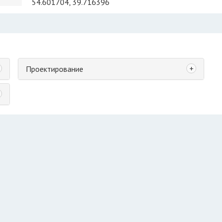
54.601704, 39.716396
+
Проектирование