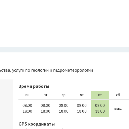
ства, услуги по геологии и гидрометеорологии
Время работы
пн
вт
ср
чт
пт
сб
08:00
08:00
08:00
08:00
08:00
вых.
18:00
18:00
18:00
18:00
18:00
GPS координаты