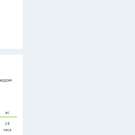
каждом
вс
24
часа