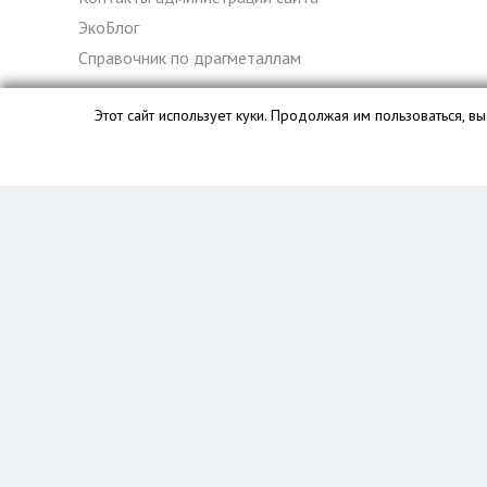
ЭкоБлог
Справочник по драгметаллам
Этот сайт использует куки. Продолжая им пользоваться, 
База данных сайта vyvoz.org является интеллектуальной с
Главная
Вопрос юристу
Санкт-Петербург
Колпино
Пушкин
Петергоф
Красное Село
Ломоносов
Кронштадт
Сестрорецк
Павловск
Зеленогорск
Шушары