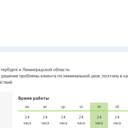
етербурге и Ленинградской области.
 решение проблемы клиента по минимальной цене, поэтому в 
ствий.
Время работы
пн
вт
ср
чт
пт
сб
24
24
24
24
24
24
часа
часа
часа
часа
часа
часа