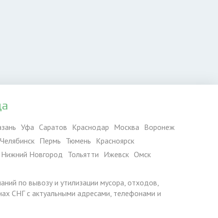
да
азань
Уфа
Саратов
Краснодар
Москва
Воронеж
Челябинск
Пермь
Тюмень
Красноярск
Нижний Новгород
Тольятти
Ижевск
Омск
паний по вывозу и утилизации мусора, отходов,
ранах СНГ с актуальными адресами, телефонами и