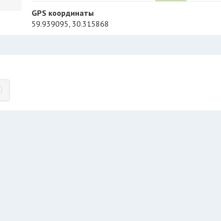
GPS координаты
59.939095, 30.315868