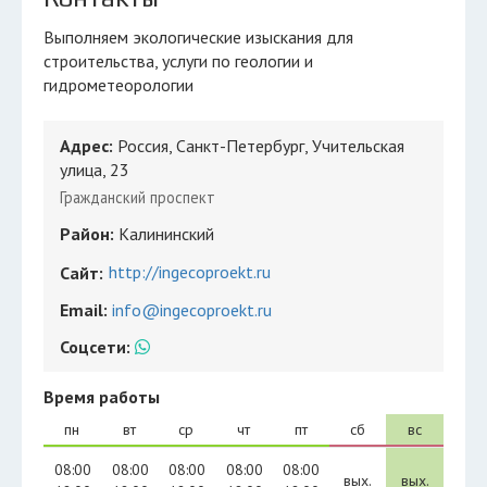
Выполняем экологические изыскания для
строительства, услуги по геологии и
гидрометеорологии
Адрес:
Россия, Санкт-Петербург, Учительская
улица, 23
Гражданский проспект
Район:
Калининский
http://ingecoproekt.ru
Сайт:
Email:
info@ingecoproekt.ru
Соцсети:
Время работы
пн
вт
ср
чт
пт
сб
вс
08:00
08:00
08:00
08:00
08:00
вых.
вых.