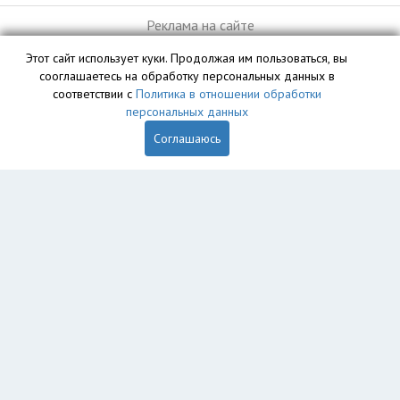
Реклама на сайте
Этот сайт использует куки. Продолжая им пользоваться, вы
сооглашаетесь на обработку персональных данных в
База данных сайта vyvoz.org является интеллектуальной
соответствии с
Политика в отношении обработки
собственностью ООО «Профит» и охраняется законом.
персональных данных
Соглашаюсь
Главная
Вопрос юристу
Санкт-Петербург
Колпино
Пушкин
Петергоф
Красное Село
Ломоносов
Кронштадт
Сестрорецк