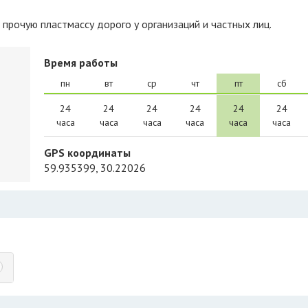
 прочую пластмассу дорого у организаций и частных лиц.
Время работы
пн
вт
ср
чт
пт
сб
24
24
24
24
24
24
часа
часа
часа
часа
часа
часа
GPS координаты
59.935399, 30.22026