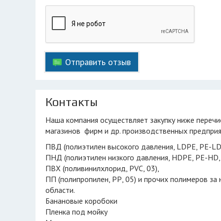
Отправить отзыв
Контакты
Наша компания осуществляет закупку ниже перечисленного сырья как у постоянных клиентов (долгосрочное обслуживание
магазинов фирм и др. производственных предприя
ПВД (полиэтилен высокого давления, LDPE, PE-LD,
ПНД (полиэтилен низкого давления, HDPE, PE-HD, 
ПВХ (поливинилхлорид, PVC, 03),
ПП (полипропилен, РР, 05) и прочих полимеров за
области.
Банановые коробоки
Пленка под мойку