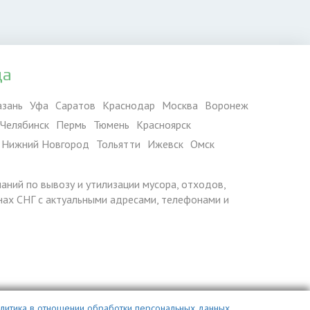
да
азань
Уфа
Саратов
Краснодар
Москва
Воронеж
Челябинск
Пермь
Тюмень
Красноярск
Нижний Новгород
Тольятти
Ижевск
Омск
паний по вывозу и утилизации мусора, отходов,
ранах СНГ с актуальными адресами, телефонами и
литика в отношении обработки персональных данных