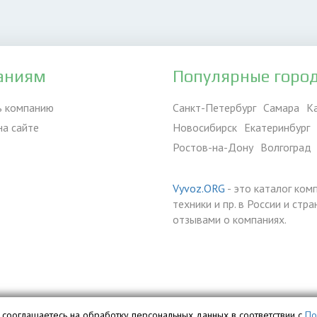
аниям
Популярные горо
ь компанию
Санкт-Петербург
Самара
К
на сайте
Новосибирск
Екатеринбург
Ростов-на-Дону
Волгоград
Vyvoz.ORG
- это каталог ком
техники и пр. в России и ст
отзывами о компаниях.
вы сооглашаетесь на обработку персональных данных в соответствии с
По