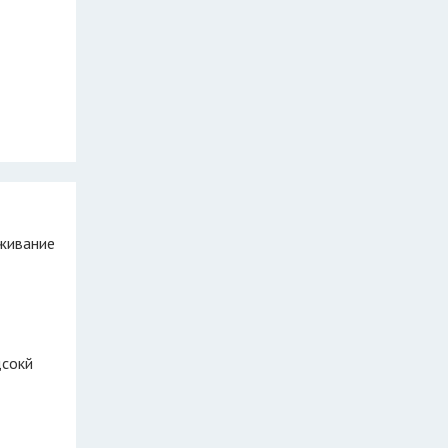
дсокй