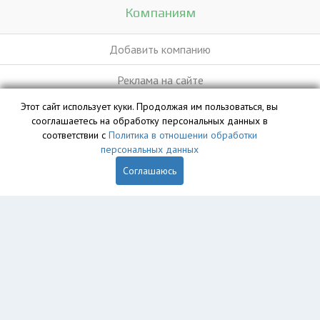
Компаниям
Добавить компанию
Реклама на сайте
Этот сайт использует куки. Продолжая им пользоваться, вы
сооглашаетесь на обработку персональных данных в
База данных сайта vyvoz.org является интеллектуальной
соответствии с
Политика в отношении обработки
собственностью ООО «Профит» и охраняется законом.
персональных данных
Соглашаюсь
Главная
Вопрос юристу
Санкт-Петербург
Колпино
Пушкин
Петергоф
Красное Село