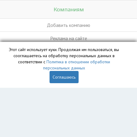
Компаниям
Добавить компанию
Реклама на сайте
Этот сайт использует куки. Продолжая им пользоваться, вы
сооглашаетесь на обработку персональных данных в
База данных сайта vyvoz.org является интеллектуальной
соответствии с
Политика в отношении обработки
собственностью ООО «Профит» и охраняется законом.
персональных данных
Соглашаюсь
Главная
Вопрос юристу
Санкт-Петербург
Колпино
Пушкин
Петергоф