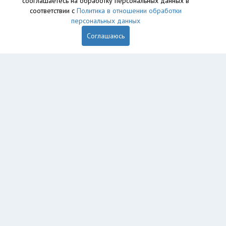
сооглашаетесь на обработку персональных данных в
База данных сайта vyvoz.org является интеллектуальной
соответствии с
Политика в отношении обработки
собственностью ООО «Профит» и охраняется законом.
персональных данных
Соглашаюсь
Главная
Вопрос юристу
Санкт-Петербург
Колпино
Пушкин
Петергоф
Красное Село
Ломоносов
Кронштадт
Сестрорецк
Павловск
Зеленогорск
Шушары
Парголово