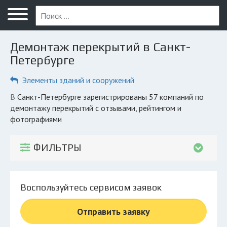
Меню
Главная
Демонтаж перекрытий в Санкт-
Вопрос юристу
Петербурге
Санкт-Петербург
Элементы зданий и сооружений
ПОЛЬЗОВАТЕЛЯМ
в Санкт-Петербурге зарегистрированы 57 компаний по
демонтажу перекрытий с отзывами, рейтингом и
Компании
фотографиями
Экоблог
ФИЛЬТРЫ
КОМПАНИЯМ
Личный кабинет
Воспользуйтесь сервисом заявок
© 2026 Все права защищены
Отправить заявку