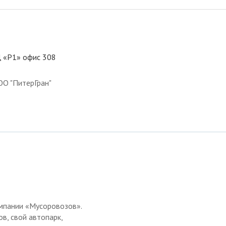
БЦ «P1» офис 308
ОО "ПитерГран"
мпании «Мусоровозов».
, свой автопарк,