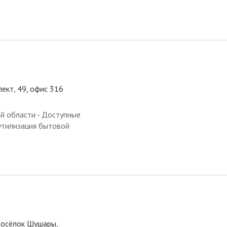
пект, 49, офис 316
й области - Доступные
 утилизация бытовой
 посёлок Шушары,