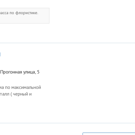
асса по флористике.
й
 Прогонная улица, 5
ма по максимальной
талл ( черный и