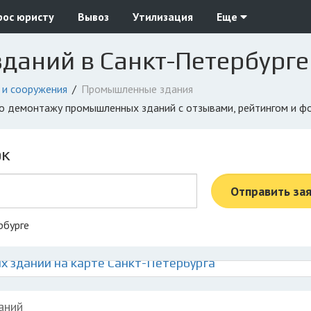
рос юристу
Вывоз
Утилизация
Еще
даний в Санкт-Петербурге
 и сооружения
Промышленные здания
 по демонтажу промышленных зданий с отзывами, рейтингом и 
ок
Отправить за
рбурге
зданий на карте Санкт-Петербурга
аний