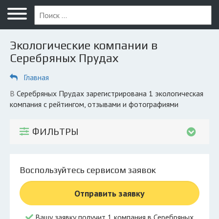
Меню
Главная
Экологические компании в
Вопрос юристу
Серебряных Прудах
Серебряные Пруды
Главная
ПОЛЬЗОВАТЕЛЯМ
в Серебряных Прудах зарегистрирована 1 экологическая
компания с рейтингом, отзывами и фотографиями
Обеззараживание
КОМПАНИЯМ
ФИЛЬТРЫ
Личный кабинет
© 2026 Все права защищены
Воспользуйтесь сервисом заявок
Отправить заявку
Вашу заявку получит 1 компания в Серебряных