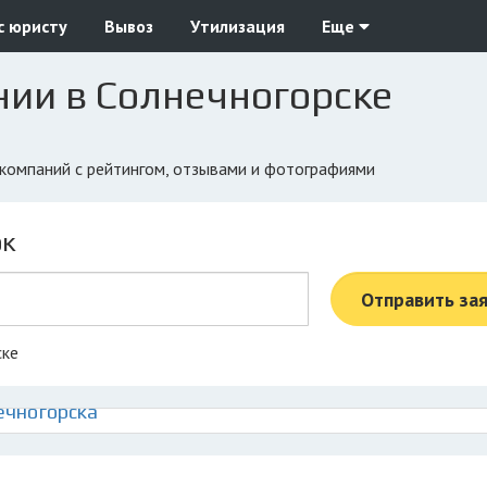
с юристу
Вывоз
Утилизация
Еще
нии в Солнечногорске
х компаний с рейтингом, отзывами и фотографиями
ок
Отправить за
ске
ечногорска