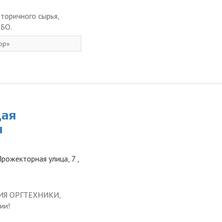
торичного сырья,
ТБО.
ор
щая
я
рожекторная улица, 7 ,
ЦИЯ ОРГТЕХНИКИ,
ии!