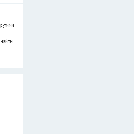
другими
 найти