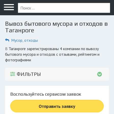
Меню
Главная
Вывоз бытового мусора и отходов в
Вопрос юристу
Таганроге
Таганрог
Мусор, отходы
ПОЛЬЗОВАТЕЛЯМ
в Таганроге зарегистрированы 4 компании по вывозу
бытового мусора и отходов с отзывами, рейтингом и
Компании
фотографиями
Экоблог
ФИЛЬТРЫ
КОМПАНИЯМ
Личный кабинет
Воспользуйтесь сервисом заявок
© 2026 Все права защищены
Отправить заявку