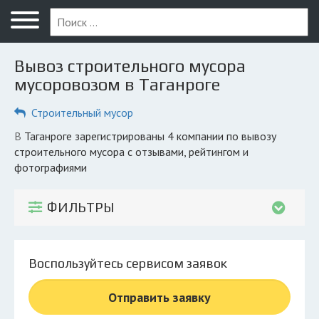
Меню
Главная
Вывоз строительного мусора
Вопрос юристу
мусоровозом в Таганроге
Таганрог
Строительный мусор
ПОЛЬЗОВАТЕЛЯМ
в Таганроге зарегистрированы 4 компании по вывозу
строительного мусора с отзывами, рейтингом и
Компании
фотографиями
Экоблог
ФИЛЬТРЫ
КОМПАНИЯМ
Личный кабинет
Воспользуйтесь сервисом заявок
© 2026 Все права защищены
Отправить заявку