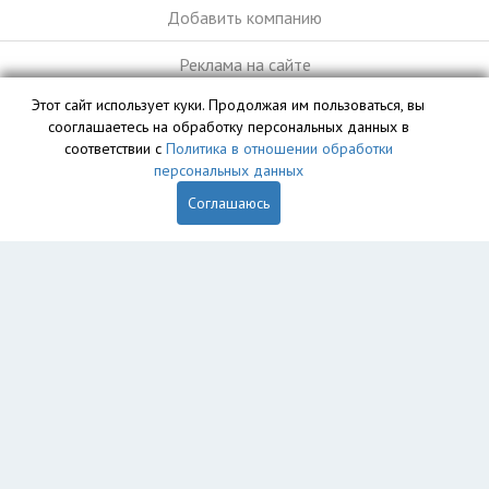
Добавить компанию
Реклама на сайте
Этот сайт использует куки. Продолжая им пользоваться, вы
сооглашаетесь на обработку персональных данных в
База данных сайта vyvoz.org является интеллектуальной
соответствии с
Политика в отношении обработки
собственностью ООО «Профит» и охраняется законом.
персональных данных
Соглашаюсь
Главная
Вопрос юристу
Тверь
Пользователям
Компании
Вывоз
Утилизация
Пункты приема
Демонтаж