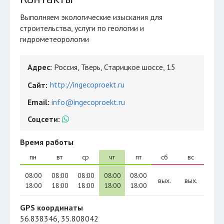
Выполняем экологические изыскания для
строительства, услуги по геологии и
гидрометеорологии
Адрес:
Россия, Тверь, Старицкое шоссе, 15
http://ingecoproekt.ru
Сайт:
Email:
info@ingecoproekt.ru
Соцсети:
Время работы
пн
вт
ср
чт
пт
сб
вс
08:00
08:00
08:00
08:00
08:00
вых.
вых.
18:00
18:00
18:00
18:00
18:00
GPS координаты
56.838346, 35.808042