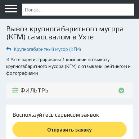
Меню
Главная
Вывоз крупногабаритного мусора
Вопрос юристу
(КГМ) самосвалом в Ухте
Ухта
Крупногабаритный мусор (КГМ)
ПОЛЬЗОВАТЕЛЯМ
в Ухте зарегистрированы 3 компании по вывозу
крупногабаритного мусора (КГМ) с отзывами, рейтингом и
Вывоз
фотографиями
Рег. операторы
ФИЛЬТРЫ
Обеззараживание
КОМПАНИЯМ
Личный кабинет
Воспользуйтесь сервисом заявок
Отправить заявку
© 2026 Все права защищены