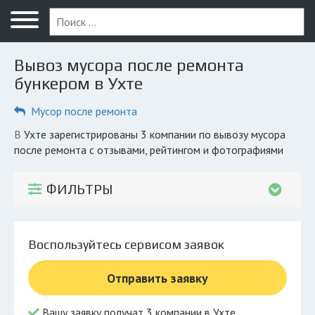
Меню
Главная
Вывоз мусора после ремонта
Вопрос юристу
бункером в Ухте
Ухта
Мусор после ремонта
ПОЛЬЗОВАТЕЛЯМ
в Ухте зарегистрированы 3 компании по вывозу мусора
после ремонта с отзывами, рейтингом и фотографиями
Вывоз
Рег. операторы
ФИЛЬТРЫ
Обеззараживание
КОМПАНИЯМ
Воспользуйтесь сервисом заявок
Личный кабинет
Отправить заявку
© 2026 Все права защищены
Вашу заявку получат 3 компании в Ухте