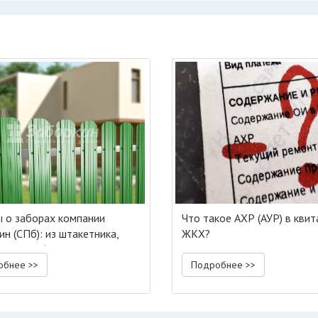
 о заборах компании
Что такое АХР (АУР) в кви
ин (СПб): из штакетника,
ЖКХ?
ста и рабицы
обнее >>
Подробнее >>