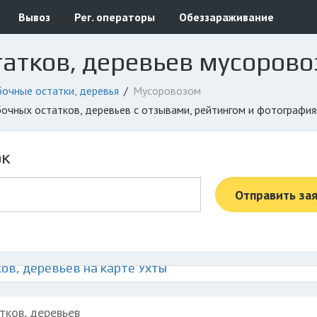
Вывоз
Рег. операторы
Обеззараживание
атков, деревьев мусорово
очные остатки, деревья
Мусоровозом
убочных остатков, деревьев с отзывами, рейтингом и фотографи
ок
Отправить за
ов, деревьев на карте Ухты
тков, деревьев