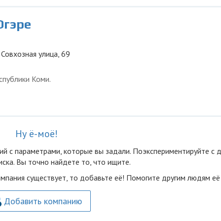
Югэре
 Совхозная улица, 69
спублики Коми.
Ну ё-моё!
ий с параметрами, которые вы задали. Поэкспериментируйте с 
ска. Вы точно найдете то, что ищите.
омпания существует, то добавьте её! Помогите другим людям её
Добавить компанию