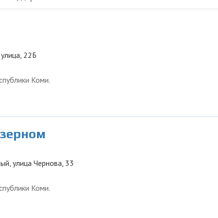
 улица, 22Б
спублики Коми.
Озерном
ый, улица Чернова, 33
спублики Коми.