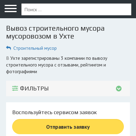
Меню
Главная
Вывоз строительного мусора
Вопрос юристу
мусоровозом в Ухте
Ухта
Строительный мусор
ПОЛЬЗОВАТЕЛЯМ
в Ухте зарегистрированы 3 компании по вывозу
строительного мусора с отзывами, рейтингом и
Вывоз
фотографиями
Рег. операторы
ФИЛЬТРЫ
Обеззараживание
КОМПАНИЯМ
Личный кабинет
Воспользуйтесь сервисом заявок
Отправить заявку
© 2026 Все права защищены