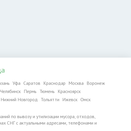
да
азань
Уфа
Саратов
Краснодар
Москва
Воронеж
Челябинск
Пермь
Тюмень
Красноярск
Нижний Новгород
Тольятти
Ижевск
Омск
паний по вывозу и утилизации мусора, отходов,
ранах СНГ с актуальными адресами, телефонами и