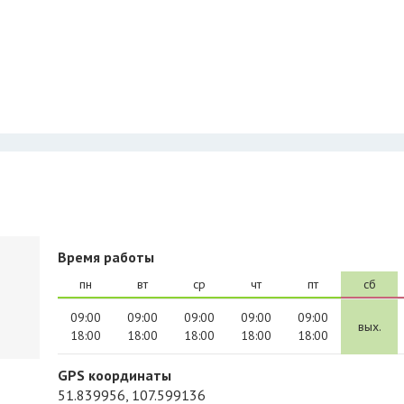
Время работы
пн
вт
ср
чт
пт
сб
09:00
09:00
09:00
09:00
09:00
вых.
18:00
18:00
18:00
18:00
18:00
GPS координаты
51.839956, 107.599136