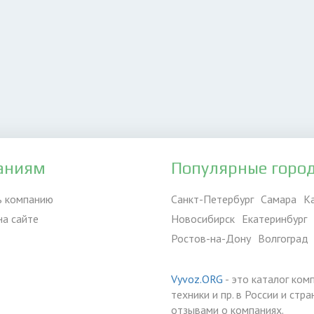
аниям
Популярные горо
ь компанию
Санкт-Петербург
Самара
К
на сайте
Новосибирск
Екатеринбург
Ростов-на-Дону
Волгоград
Vyvoz.ORG
- это каталог ком
техники и пр. в России и ст
отзывами о компаниях.