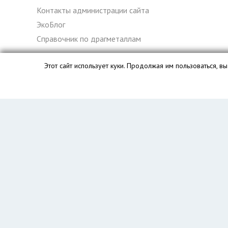
Контакты администрации сайта
ЭкоБлог
Справочник по драгметаллам
Этот сайт использует куки. Продолжая им пользоваться, 
База данных сайта vyvoz.org является интеллектуальной с
Главная
Вопрос юристу
Улан-Удэ
Пользователям
Компании
Вывоз
Утилизация
Пункты приема
Демонтаж
Грузоперевозки
Экосопровождение
Промышленный альпинизм