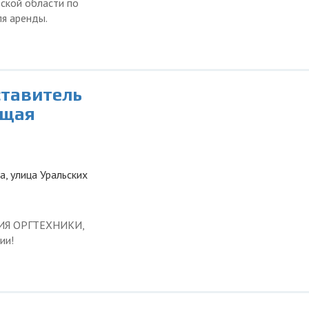
вской области по
я аренды.
ставитель
ющая
а, улица Уральских
ЦИЯ ОРГТЕХНИКИ,
ии!