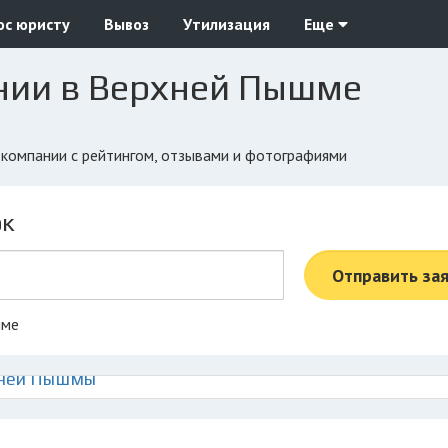
ос юристу
Вывоз
Утилизация
Еще
нии в Верхней Пышме
 компании с рейтингом, отзывами и фотографиями
ок
Отправить за
шме
хней Пышмы