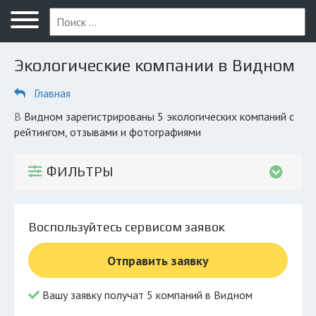
Меню
Главная
Экологические компании в Видном
Вопрос юристу
Главная
Видное
в Видном зарегистрированы 5 экологических компаний с
ПОЛЬЗОВАТЕЛЯМ
рейтингом, отзывами и фотографиями
Компании
ФИЛЬТРЫ
Экоблог
КОМПАНИЯМ
Воспользуйтесь сервисом заявок
Личный кабинет
Отправить заявку
© 2026 Все права защищены
Вашу заявку получат 5 компаний в Видном