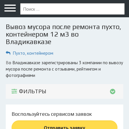
Меню
Главная
Вывоз мусора после ремонта пухто,
Вопрос юристу
контейнером 12 м3 во
Владикавказе
Владикавказ
Пухто, контейнером
ПОЛЬЗОВАТЕЛЯМ
Компании
во Владикавказе зарегистрированы 3 компании по вывозу
мусора после ремонта с отзывами, рейтингом и
Экоблог
фотографиями
КОМПАНИЯМ
ФИЛЬТРЫ
Личный кабинет
© 2026 Все права защищены
Воспользуйтесь сервисом заявок
Отправить заявку