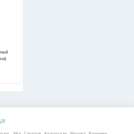
нный
на)
да
азань
Уфа
Саратов
Краснодар
Москва
Воронеж