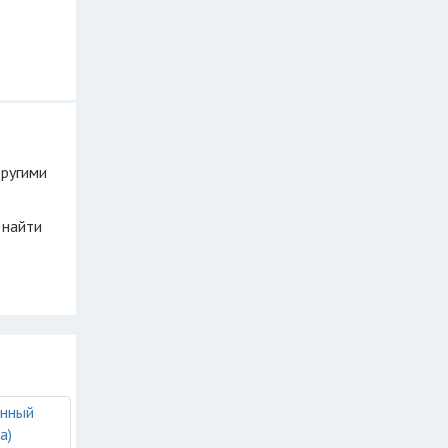
другими
 найти