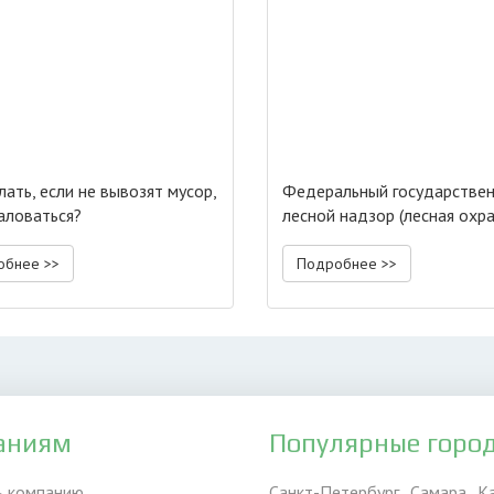
лать, если не вывозят мусор,
Федеральный государстве
аловаться?
лесной надзор (лесная охра
обнее >>
Подробнее >>
аниям
Популярные горо
ь компанию
Санкт-Петербург
Самара
К