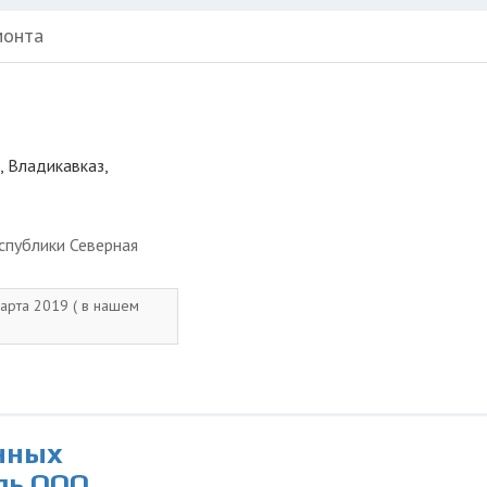
монта
, Владикавказ,
спублики Северная
марта 2019 ( в нашем
нных
ль ООО