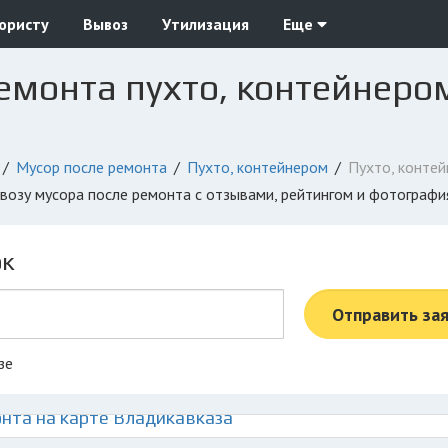
юристу
Вывоз
Утилизация
Еще
емонта пухто, контейнером
Мусор после ремонта
Пухто, контейнером
Пухто, конте
ывозу мусора после ремонта с отзывами, рейтингом и фотограф
ок
Отправить за
зе
нта на карте Владикавказа