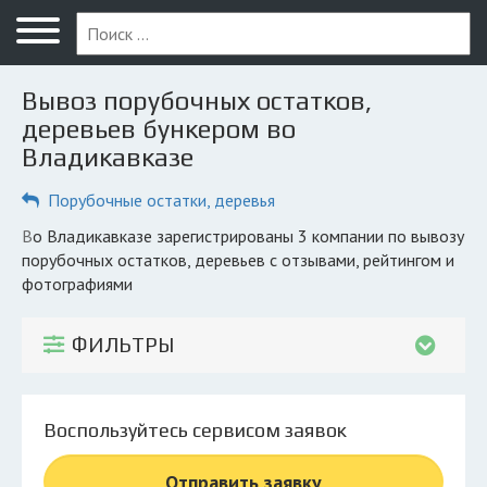
Меню
Главная
Вывоз порубочных остатков,
Вопрос юристу
деревьев бункером во
Владикавказе
Владикавказ
Порубочные остатки, деревья
ПОЛЬЗОВАТЕЛЯМ
Компании
во Владикавказе зарегистрированы 3 компании по вывозу
порубочных остатков, деревьев с отзывами, рейтингом и
Экоблог
фотографиями
КОМПАНИЯМ
ФИЛЬТРЫ
Личный кабинет
© 2026 Все права защищены
Воспользуйтесь сервисом заявок
Отправить заявку