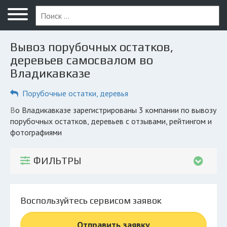
Меню
Главная
Вывоз порубочных остатков,
Вопрос юристу
деревьев самосвалом во
Владикавказе
Владикавказ
Порубочные остатки, деревья
ПОЛЬЗОВАТЕЛЯМ
Компании
во Владикавказе зарегистрированы 3 компании по вывозу
порубочных остатков, деревьев с отзывами, рейтингом и
Экоблог
фотографиями
КОМПАНИЯМ
ФИЛЬТРЫ
Личный кабинет
© 2026 Все права защищены
Воспользуйтесь сервисом заявок
Отправить заявку