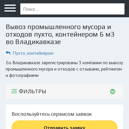
Меню
Главная
Вывоз промышленного мусора и
Вопрос юристу
отходов пухто, контейнером 6 м3
во Владикавказе
Владикавказ
Пухто, контейнером
ПОЛЬЗОВАТЕЛЯМ
Компании
во Владикавказе зарегистрированы 3 компании по вывозу
промышленного мусора и отходов с отзывами, рейтингом
Экоблог
и фотографиями
КОМПАНИЯМ
ФИЛЬТРЫ
Личный кабинет
© 2026 Все права защищены
Воспользуйтесь сервисом заявок
Отправить заявку