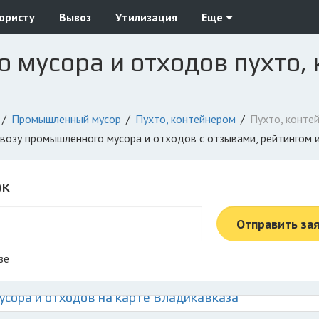
юристу
Вывоз
Утилизация
Еще
мусора и отходов пухто, 
Промышленный мусор
Пухто, контейнером
Пухто, конте
ывозу промышленного мусора и отходов с отзывами, рейтингом
ок
Отправить за
зе
сора и отходов на карте Владикавказа