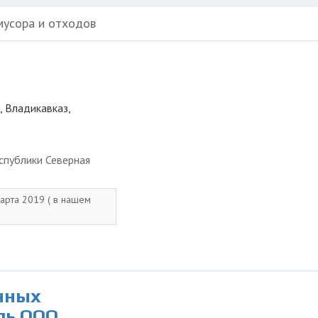
мусора и отходов
, Владикавказ,
спублики Северная
марта 2019 ( в нашем
нных
ль ООО