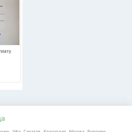
плату
да
азань
Уфа
Саратов
Краснодар
Москва
Воронеж