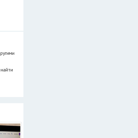
другими
 найти