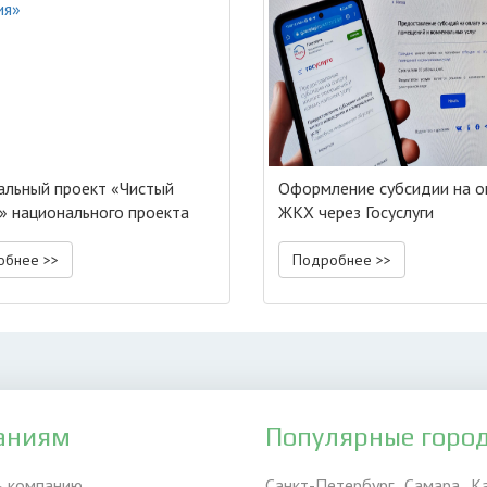
льный проект «Чистый
Оформление субсидии на о
» национального проекта
ЖКХ через Госуслуги
гия»
обнее >>
Подробнее >>
аниям
Популярные горо
ь компанию
Санкт-Петербург
Самара
К