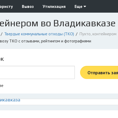
юристу
Вывоз
Утилизация
Еще
тейнером во Владикавказе
Твердые коммунальные отходы (ТКО)
Пухто, контейнером
ывозу ТКО с отзывами, рейтингом и фотографиями
ок
Отправить за
зе
дикавказа