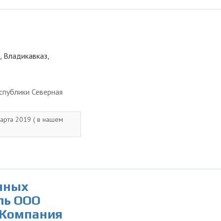
, Владикавказ,
спублики Северная
марта 2019 ( в нашем
нных
ль ООО
 Компания