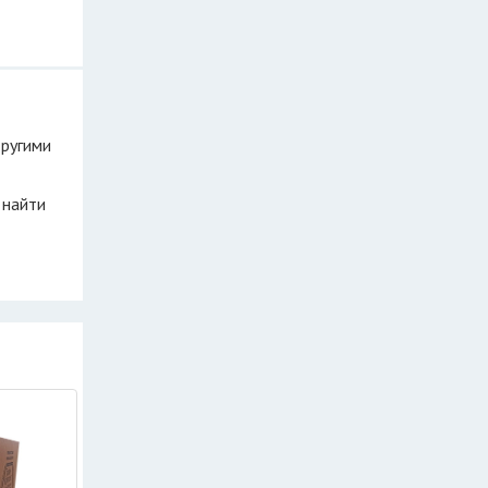
другими
 найти