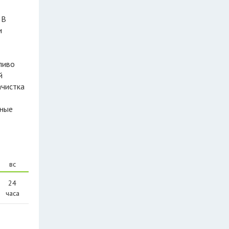
 В
и
ливо
й
ачистка
ьные
вс
24
часа