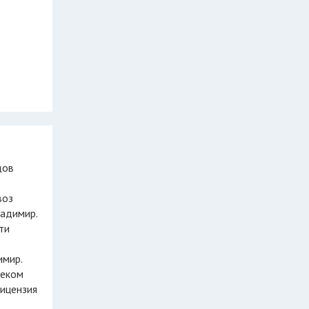
воз
адимир.
ти
имир.
леком
лицензия