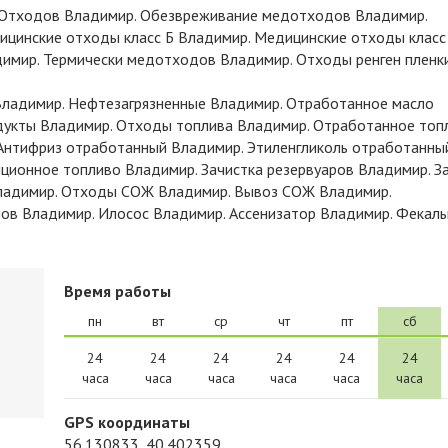
 Отходов Владимир. Обезвреживание медотходов Владимир.
ицинские отходы класс Б Владимир. Медицинские отходы класс
димир. Термически медотходов Владимир. Отходы ренген пленк
адимир. Нефтезагрязненные Владимир. Отработанное масло
укты Владимир. Отходы топлива Владимир. Отработанное топ
Антифриз отработанный Владимир. Этиленгликоль отработанны
ионное топливо Владимир. Зачистка резервуаров Владимир. З
Владимир. Отходы СОЖ Владимир. Вывоз СОЖ Владимир.
ов Владимир. Илосос Владимир. Ассенизатор Владимир. Фекал
Время работы
пн
вт
ср
чт
пт
сб
24
24
24
24
24
24
часа
часа
часа
часа
часа
часа
GPS координаты
56.130833, 40.402359