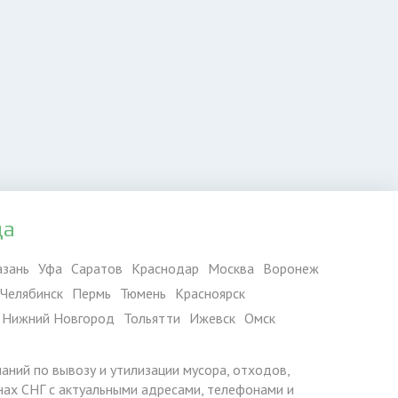
да
азань
Уфа
Саратов
Краснодар
Москва
Воронеж
Челябинск
Пермь
Тюмень
Красноярск
Нижний Новгород
Тольятти
Ижевск
Омск
паний по вывозу и утилизации мусора, отходов,
ранах СНГ с актуальными адресами, телефонами и