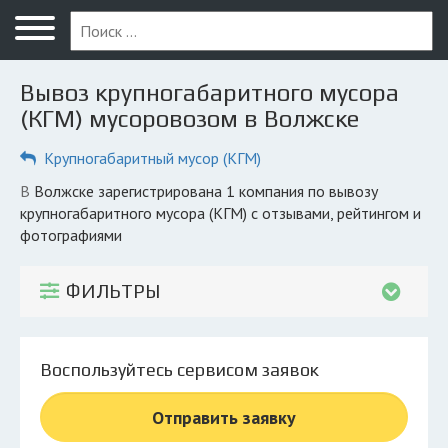
Меню
Главная
Вывоз крупногабаритного мусора
Вопрос юристу
(КГМ) мусоровозом в Волжске
Волжск
Крупногабаритный мусор (КГМ)
ПОЛЬЗОВАТЕЛЯМ
в Волжске зарегистрирована 1 компания по вывозу
крупногабаритного мусора (КГМ) с отзывами, рейтингом и
Компании
фотографиями
Экоблог
ФИЛЬТРЫ
КОМПАНИЯМ
Личный кабинет
Воспользуйтесь сервисом заявок
© 2026 Все права защищены
Отправить заявку