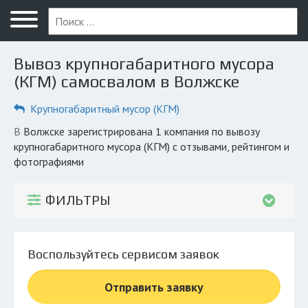
Меню
Главная
Вывоз крупногабаритного мусора
Вопрос юристу
(КГМ) самосвалом в Волжске
Волжск
Крупногабаритный мусор (КГМ)
ПОЛЬЗОВАТЕЛЯМ
в Волжске зарегистрирована 1 компания по вывозу
крупногабаритного мусора (КГМ) с отзывами, рейтингом и
Компании
фотографиями
Экоблог
ФИЛЬТРЫ
КОМПАНИЯМ
Личный кабинет
Воспользуйтесь сервисом заявок
© 2026 Все права защищены
Отправить заявку