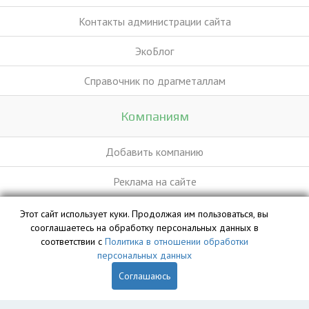
Контакты администрации сайта
ЭкоБлог
Справочник по драгметаллам
Компаниям
Добавить компанию
Реклама на сайте
Этот сайт использует куки. Продолжая им пользоваться, вы
База данных сайта vyvoz.org является интеллектуальной
сооглашаетесь на обработку персональных данных в
собственностью ООО «Профит» и охраняется законом.
соответствии с
Политика в отношении обработки
персональных данных
Соглашаюсь