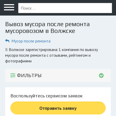
Меню
Главная
Вывоз мусора после ремонта
Вопрос юристу
мусоровозом в Волжске
Волжск
Мусор после ремонта
ПОЛЬЗОВАТЕЛЯМ
в Волжске зарегистрирована 1 компания по вывозу
мусора после ремонта с отзывами, рейтингом и
Компании
фотографиями
Экоблог
ФИЛЬТРЫ
КОМПАНИЯМ
Личный кабинет
Воспользуйтесь сервисом заявок
© 2026 Все права защищены
Отправить заявку