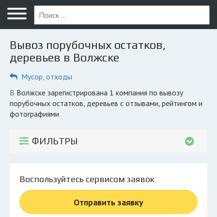
Меню
Главная
Вывоз порубочных остатков,
Вопрос юристу
деревьев в Волжске
Волжск
Мусор, отходы
ПОЛЬЗОВАТЕЛЯМ
в Волжске зарегистрирована 1 компания по вывозу
порубочных остатков, деревьев с отзывами, рейтингом и
Компании
фотографиями
Экоблог
ФИЛЬТРЫ
КОМПАНИЯМ
Личный кабинет
Воспользуйтесь сервисом заявок
© 2026 Все права защищены
Отправить заявку