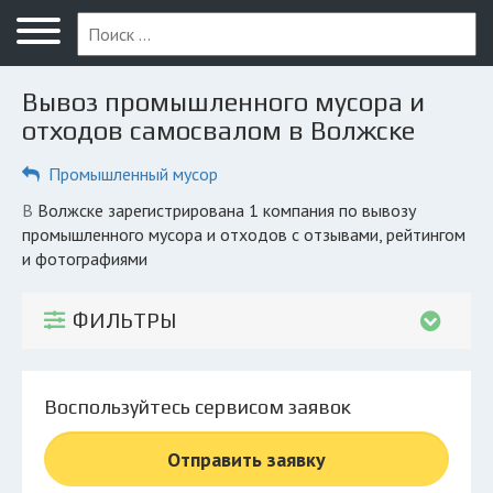
Меню
Главная
Вывоз промышленного мусора и
Вопрос юристу
отходов самосвалом в Волжске
Волжск
Промышленный мусор
ПОЛЬЗОВАТЕЛЯМ
в Волжске зарегистрирована 1 компания по вывозу
промышленного мусора и отходов с отзывами, рейтингом
Компании
и фотографиями
Экоблог
ФИЛЬТРЫ
КОМПАНИЯМ
Личный кабинет
Воспользуйтесь сервисом заявок
© 2026 Все права защищены
Отправить заявку