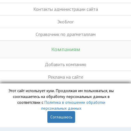
Контакты администрации сайта
ЭкоБлог
Справочник по драгметаллам
Компаниям
Добавить компанию
Реклама на сайте
Этот сайт использует куки. Продолжая им пользоваться, вы
База данных сайта vyvoz.org является интеллектуальной
сооглашаетесь на обработку персональных данных в
собственностью ООО «Профит» и охраняется законом.
соответствии с
Политика в отношении обработки
персональных данных
Соглашаюсь