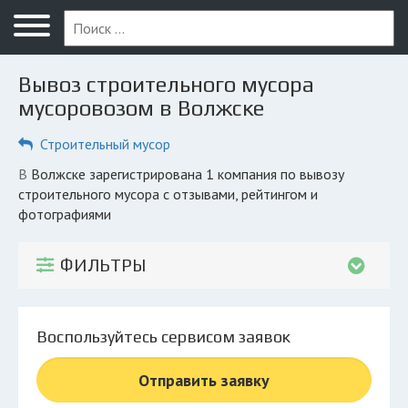
Меню
Главная
Вывоз строительного мусора
Вопрос юристу
мусоровозом в Волжске
Волжск
Строительный мусор
ПОЛЬЗОВАТЕЛЯМ
в Волжске зарегистрирована 1 компания по вывозу
строительного мусора с отзывами, рейтингом и
Компании
фотографиями
Экоблог
ФИЛЬТРЫ
КОМПАНИЯМ
Личный кабинет
Воспользуйтесь сервисом заявок
© 2026 Все права защищены
Отправить заявку