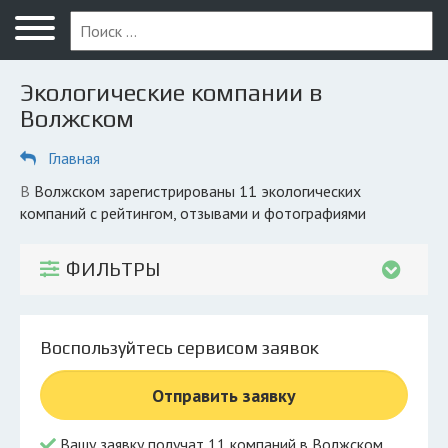
Меню
Главная
Экологические компании в
Вопрос юристу
Волжском
Волжский
Главная
ПОЛЬЗОВАТЕЛЯМ
в Волжском зарегистрированы 11 экологических
компаний с рейтингом, отзывами и фотографиями
Компании
Экоблог
ФИЛЬТРЫ
КОМПАНИЯМ
Личный кабинет
Воспользуйтесь сервисом заявок
© 2026 Все права защищены
Отправить заявку
Вашу заявку получат 11 компаний в Волжском