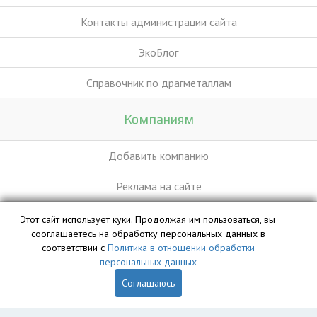
Контакты администрации сайта
ЭкоБлог
Справочник по драгметаллам
Компаниям
Добавить компанию
Реклама на сайте
Этот сайт использует куки. Продолжая им пользоваться, вы
База данных сайта vyvoz.org является интеллектуальной
сооглашаетесь на обработку персональных данных в
собственностью ООО «Профит» и охраняется законом.
соответствии с
Политика в отношении обработки
персональных данных
Соглашаюсь