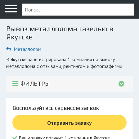
Меню
Главная
Вывоз металлолома газелью в
Вопрос юристу
Якутске
Якутск
Металлолом
ПОЛЬЗОВАТЕЛЯМ
в Якутске зарегистрирована 1 компания по вывозу
металлолома с отзывами, рейтингом и фотографиями
Компании
Экоблог
ФИЛЬТРЫ
КОМПАНИЯМ
Личный кабинет
Воспользуйтесь сервисом заявок
© 2026 Все права защищены
Отправить заявку
Вашу заявку получит 1 компания в Якутске