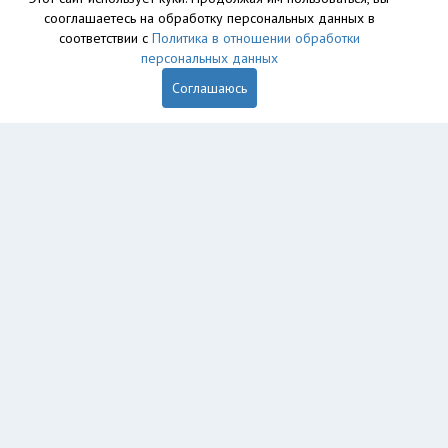
сооглашаетесь на обработку персональных данных в
База данных сайта vyvoz.org является интеллектуальной
соответствии с
Политика в отношении обработки
собственностью ООО «Профит» и охраняется законом.
персональных данных
Соглашаюсь
Главная
Вопрос юристу
Ярославль
Пользователям
Компании
Вывоз
Утилизация
Пункты приема
Демонтаж
Грузоперевозки
Экосопровождение
Рег. операторы
Промышленный альпинизм