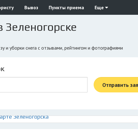
юристу
Вывоз
Пункты приема
Еще
в Зеленогорске
озу и уборки снега с отзывами, рейтингом и фотографиями
ок
Отправить за
карте Зеленогорска