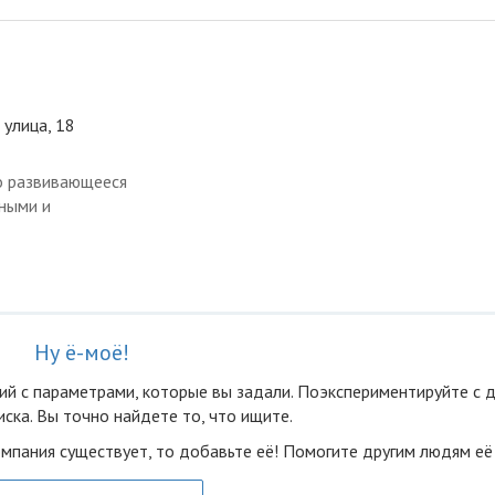
 улица, 18
о развивающееся
ными и
Ну ё-моё!
ий с параметрами, которые вы задали. Поэкспериментируйте с 
ска. Вы точно найдете то, что ищите.
омпания существует, то добавьте её! Помогите другим людям её