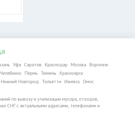
да
азань
Уфа
Саратов
Краснодар
Москва
Воронеж
Челябинск
Пермь
Тюмень
Красноярск
Нижний Новгород
Тольятти
Ижевск
Омск
паний по вывозу и утилизации мусора, отходов,
ранах СНГ с актуальными адресами, телефонами и