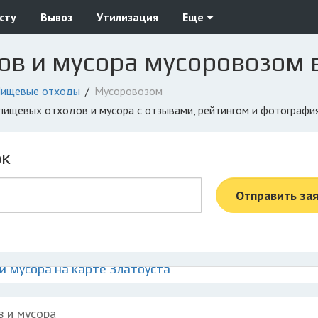
сту
Вывоз
Утилизация
Еще
в и мусора мусоровозом в
ищевые отходы
Мусоровозом
у пищевых отходов и мусора с отзывами, рейтингом и фотографи
ок
Отправить за
 мусора на карте Златоуста
в и мусора