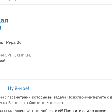
щая
я
ект Мира, 26
ЦИЯ ОРГТЕХНИКИ,
ии!
Ну ё-моё!
ий с параметрами, которые вы задали. Поэкспериментируйте с 
ска. Вы точно найдете то, что ищите.
омпания существует, то добавьте её! Помогите другим людям её